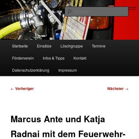
Zum
Freiwillige Feuerwehr Köln, Löschgruppe Rodenkirchen
primären
Such
Inhalt
springen
FF Köln, LG RD
Hauptmenü
Startseite
Einsätze
Löschgruppe
Termine
Förderverein
Infos & Tipps
Kontakt
Datenschutzerklärung
Impressum
Beitragsnavigation
←
Vorheriger
Nächster
→
Marcus Ante und Katja
Radnai mit dem Feuerwehr-