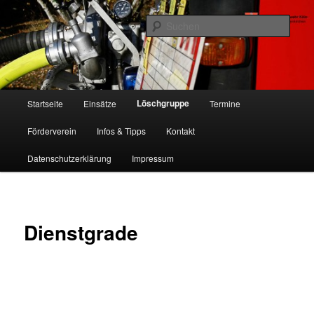
Zum
Freiwillige Feuerwehr Köln, Löschgruppe Rodenkirchen
primären
Such
Inhalt
springen
FF Köln, LG RD
Hauptmenü
Löschgruppe
Startseite
Einsätze
Termine
Förderverein
Infos & Tipps
Kontakt
Datenschutzerklärung
Impressum
Dienstgrade