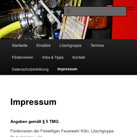
Zum
Freiwillige Feuerwehr Köln, Löschgruppe Rodenkirchen
primären
Such
Inhalt
springen
FF Köln, LG RD
Hauptmenü
Startseite
Einsätze
Löschgruppe
Termine
Förderverein
Infos & Tipps
Kontakt
Impressum
Datenschutzerklärung
Impressum
Angaben gemäß § 5 TMG:
Förderverein der Freiwilligen Feuerwehr Köln, Löschgruppe