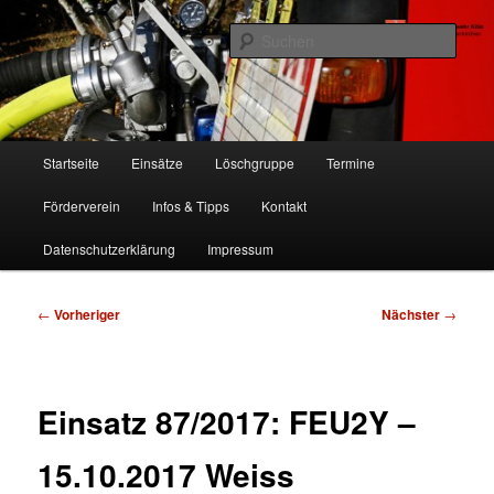
Zum
Freiwillige Feuerwehr Köln, Löschgruppe Rodenkirchen
primären
Such
Inhalt
springen
FF Köln, LG RD
Hauptmenü
Startseite
Einsätze
Löschgruppe
Termine
Förderverein
Infos & Tipps
Kontakt
Datenschutzerklärung
Impressum
Beitragsnavigation
←
Vorheriger
Nächster
→
Einsatz 87/2017: FEU2Y –
15.10.2017 Weiss