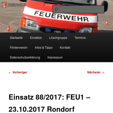
Zum
Freiwillige Feuerwehr Köln, Löschgruppe Rodenkirchen
primären
Such
Inhalt
springen
FF Köln, LG RD
Hauptmenü
Startseite
Einsätze
Löschgruppe
Termine
Förderverein
Infos & Tipps
Kontakt
Datenschutzerklärung
Impressum
Beitragsnavigation
←
Vorheriger
Nächster
→
Einsatz 88/2017: FEU1 –
23.10.2017 Rondorf