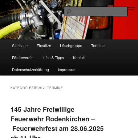
Zum
Zum
Freiwillige Feuerwehr Köln, Löschgruppe Rodenkirchen
primären
sekundären
Such
Inhalt
Inhalt
springen
springen
FF Köln, LG RD
Hauptmenü
Startseite
Einsätze
Löschgruppe
Termine
Förderverein
Infos & Tipps
Kontakt
Datenschutzerklärung
Impressum
KATEGORIEARCHIV:
TERMINE
145 Jahre Freiwillige
Feuerwehr Rodenkirchen –
Feuerwehrfest am 28.06.2025
ab 11 Uhr