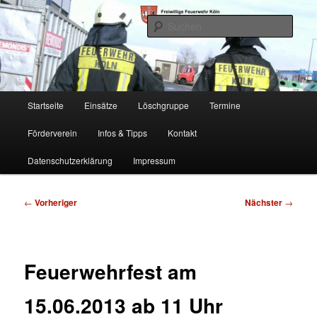
Zum
Freiwillige Feuerwehr Köln, Löschgruppe Rodenkirchen
primären
Such
Inhalt
springen
FF Köln, LG RD
Hauptmenü
Startseite
Einsätze
Löschgruppe
Termine
Förderverein
Infos & Tipps
Kontakt
Datenschutzerklärung
Impressum
Beitragsnavigation
←
Vorheriger
Nächster
→
Feuerwehrfest am
15.06.2013 ab 11 Uhr