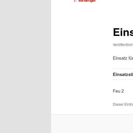
←
Vorheriger
Ein
Veröffentlic
Einsatz f
Einsatzs
Feu
Dieser Eint