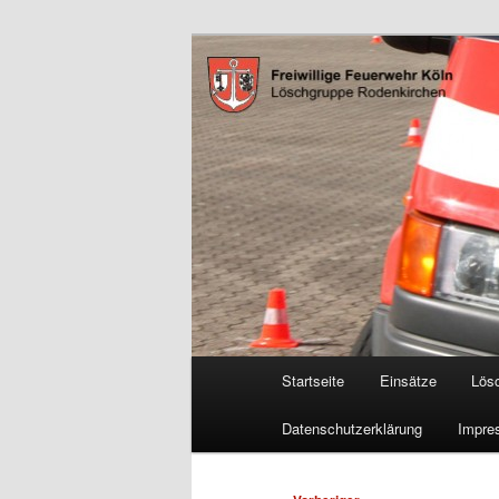
Zum
Freiwillige Feuerwehr Köln, L
primären
Inhalt
FF Köln, LG 
springen
Hauptmenü
Startseite
Einsätze
Lös
Datenschutzerklärung
Impre
Beitragsnavigation