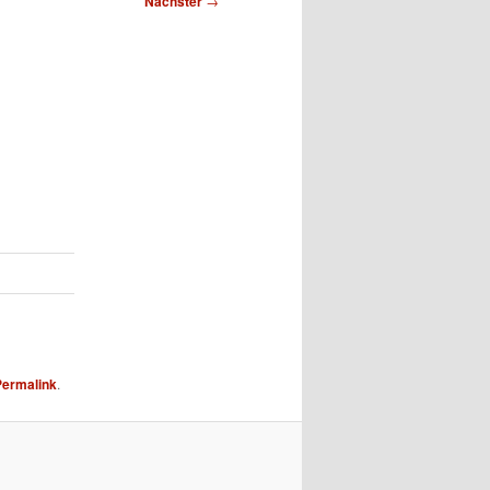
Nächster
→
Permalink
.