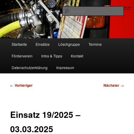
Zum
Freiwillige Feuerwehr Köln, Löschgruppe Rodenkirchen
primären
Such
Inhalt
springen
FF Köln, LG RD
Hauptmenü
Startseite
Einsätze
Löschgruppe
Termine
Förderverein
Infos & Tipps
Kontakt
Datenschutzerklärung
Impressum
Beitragsnavigation
←
Vorheriger
Nächster
→
Einsatz 19/2025 –
03.03.2025