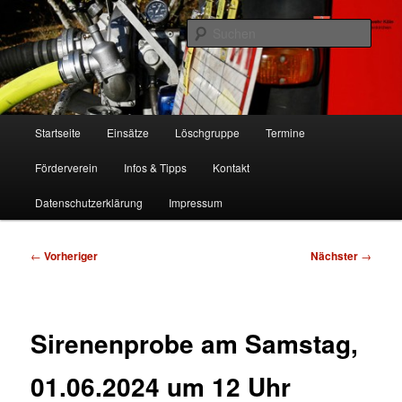
Zum
Freiwillige Feuerwehr Köln, Löschgruppe Rodenkirchen
primären
Such
Inhalt
springen
FF Köln, LG RD
Hauptmenü
Startseite
Einsätze
Löschgruppe
Termine
Förderverein
Infos & Tipps
Kontakt
Datenschutzerklärung
Impressum
Beitragsnavigation
←
Vorheriger
Nächster
→
Sirenenprobe am Samstag,
01.06.2024 um 12 Uhr