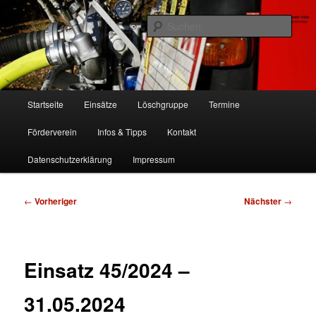
Zum
Freiwillige Feuerwehr Köln, Löschgruppe Rodenkirchen
primären
Such
Inhalt
springen
FF Köln, LG RD
Hauptmenü
Startseite
Einsätze
Löschgruppe
Termine
Förderverein
Infos & Tipps
Kontakt
Datenschutzerklärung
Impressum
Beitragsnavigation
←
Vorheriger
Nächster
→
Einsatz 45/2024 –
31.05.2024