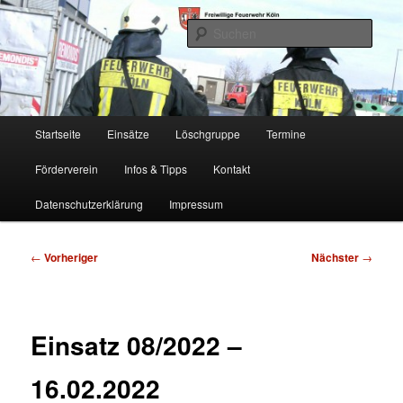
Zum
Freiwillige Feuerwehr Köln, Löschgruppe Rodenkirchen
primären
Such
Inhalt
springen
FF Köln, LG RD
Hauptmenü
Startseite
Einsätze
Löschgruppe
Termine
Förderverein
Infos & Tipps
Kontakt
Datenschutzerklärung
Impressum
Beitragsnavigation
←
Vorheriger
Nächster
→
Einsatz 08/2022 –
16.02.2022