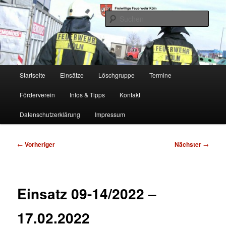
Zum
Freiwillige Feuerwehr Köln, Löschgruppe Rodenkirchen
primären
Such
Inhalt
springen
FF Köln, LG RD
Hauptmenü
Startseite
Einsätze
Löschgruppe
Termine
Förderverein
Infos & Tipps
Kontakt
Datenschutzerklärung
Impressum
Beitragsnavigation
←
Vorheriger
Nächster
→
Einsatz 09-14/2022 –
17.02.2022