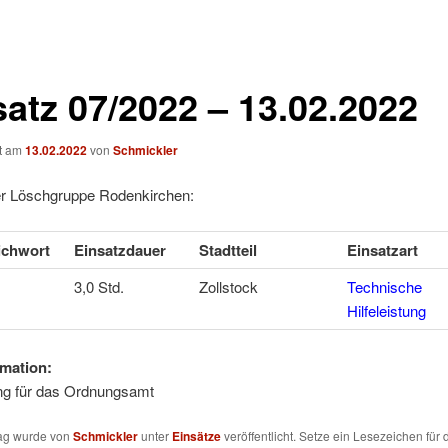
satz 07/2022 – 13.02.2022
ht am
13.02.2022
von
Schmickler
er Löschgruppe Rodenkirchen:
ichwort
Einsatzdauer
Stadtteil
Einsatzart
3,0 Std.
Zollstock
Technische
Hilfeleistung
mation:
ung für das Ordnungsamt
rag wurde von
Schmickler
unter
Einsätze
veröffentlicht. Setze ein Lesezeichen für 