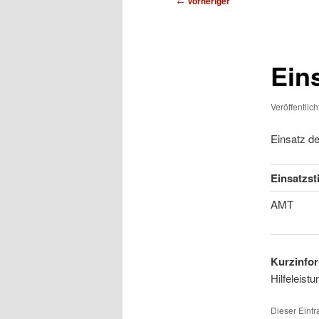
←
Vorheriger
Ein
Veröffentlic
Einsatz d
Einsatzst
AMT
Kurzinfor
Hilfeleist
Dieser Eint