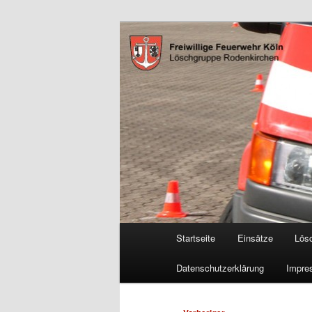
Zum
Freiwillige Feuerwehr Köln, L
primären
Inhalt
FF Köln, LG 
springen
Hauptmenü
Startseite
Einsätze
Lös
Datenschutzerklärung
Impre
Beitragsnavigation