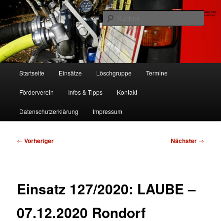
Zum
Freiwillige Feuerwehr Köln, Löschgruppe Rodenkirchen
primären
Such
Inhalt
springen
FF Köln, LG RD
Hauptmenü
Startseite
Einsätze
Löschgruppe
Termine
Förderverein
Infos & Tipps
Kontakt
Datenschutzerklärung
Impressum
Beitragsnavigation
←
Vorheriger
Nächster
→
Einsatz 127/2020: LAUBE –
07.12.2020 Rondorf