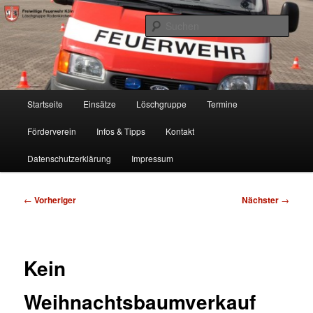
Zum
Freiwillige Feuerwehr Köln, Löschgruppe Rodenkirchen
primären
Such
Inhalt
springen
FF Köln, LG RD
Hauptmenü
Startseite
Einsätze
Löschgruppe
Termine
Förderverein
Infos & Tipps
Kontakt
Datenschutzerklärung
Impressum
Beitragsnavigation
←
Vorheriger
Nächster
→
Kein
Weihnachtsbaumverkauf