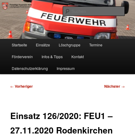
Zum
Freiwillige Feuerwehr Köln, Löschgruppe Rodenkirchen
primären
Such
Inhalt
springen
FF Köln, LG RD
Hauptmenü
Startseite
Einsätze
Löschgruppe
Termine
Förderverein
Infos & Tipps
Kontakt
Datenschutzerklärung
Impressum
Beitragsnavigation
←
Vorheriger
Nächster
→
Einsatz 126/2020: FEU1 –
27.11.2020 Rodenkirchen