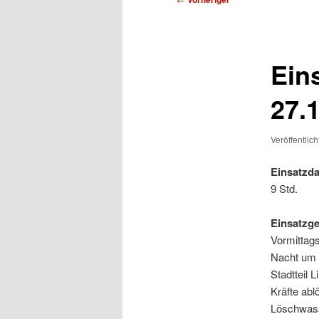
Ein
27.
Veröffentlic
Einsatzda
9 Std.
Einsatzg
Vormittags
Nacht um 
Stadtteil 
Kräfte abl
Löschwasse