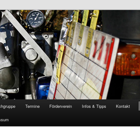
öschgruppe Rodenkirchen
RD
chgruppe
Termine
Förderverein
Infos & Tipps
Kontakt
ssum