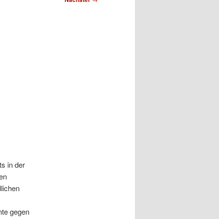
s in der
hen
dlichen
nte gegen