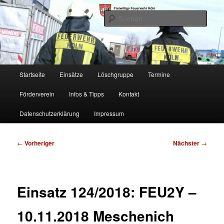
Zum
Freiwillige Feuerwehr Köln, Löschgruppe Rodenkirchen
primären
Such
Inhalt
springen
FF Köln, LG RD
Hauptmenü
Startseite
Einsätze
Löschgruppe
Termine
Förderverein
Infos & Tipps
Kontakt
Datenschutzerklärung
Impressum
Beitragsnavigation
←
Vorheriger
Nächster
→
Einsatz 124/2018: FEU2Y –
10.11.2018 Meschenich