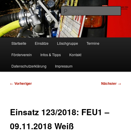
Zum
Freiwillige Feuerwehr Köln, Löschgruppe Rodenkirchen
primären
Such
Inhalt
springen
FF Köln, LG RD
Hauptmenü
Startseite
Einsätze
Löschgruppe
Termine
Förderverein
Infos & Tipps
Kontakt
Datenschutzerklärung
Impressum
Beitragsnavigation
←
Vorheriger
Nächster
→
Einsatz 123/2018: FEU1 –
09.11.2018 Weiß