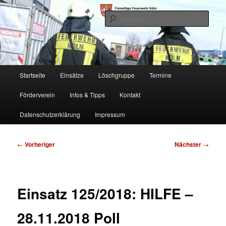
Zum
Freiwillige Feuerwehr Köln, Löschgruppe Rodenkirchen
primären
Such
Inhalt
springen
FF Köln, LG RD
Hauptmenü
Startseite
Einsätze
Löschgruppe
Termine
Förderverein
Infos & Tipps
Kontakt
Datenschutzerklärung
Impressum
Beitragsnavigation
←
Vorheriger
Nächster
→
Einsatz 125/2018: HILFE –
28.11.2018 Poll