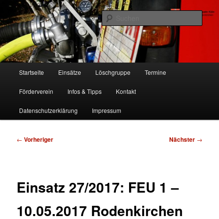
Zum
Freiwillige Feuerwehr Köln, Löschgruppe Rodenkirchen
primären
Such
Inhalt
springen
FF Köln, LG RD
Hauptmenü
Startseite
Einsätze
Löschgruppe
Termine
Förderverein
Infos & Tipps
Kontakt
Datenschutzerklärung
Impressum
Beitragsnavigation
←
Vorheriger
Nächster
→
Einsatz 27/2017: FEU 1 –
10.05.2017 Rodenkirchen