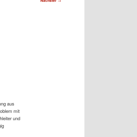
Nächster
→
ung aus
roblem mit
leiter und
ig