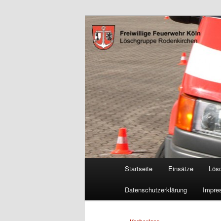
Zum
Freiwillige Feuerwehr Köln, L
primären
Inhalt
FF Köln, LG 
springen
Hauptmenü
Startseite
Einsätze
Lös
Datenschutzerklärung
Impre
Beitragsnavigation