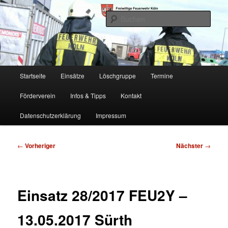
Zum
Freiwillige Feuerwehr Köln, Löschgruppe Rodenkirchen
primären
Such
Inhalt
springen
FF Köln, LG RD
Hauptmenü
Startseite
Einsätze
Löschgruppe
Termine
Förderverein
Infos & Tipps
Kontakt
Datenschutzerklärung
Impressum
Beitragsnavigation
←
Vorheriger
Nächster
→
Einsatz 28/2017 FEU2Y –
13.05.2017 Sürth