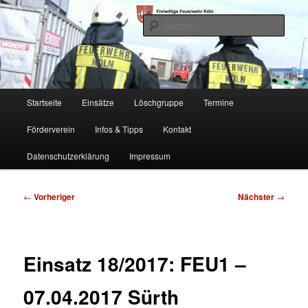
Zum
Freiwillige Feuerwehr Köln, Löschgruppe Rodenkirchen
primären
Such
Inhalt
springen
FF Köln, LG RD
Hauptmenü
Startseite
Einsätze
Löschgruppe
Termine
Förderverein
Infos & Tipps
Kontakt
Datenschutzerklärung
Impressum
Beitragsnavigation
←
Vorheriger
Nächster
→
Einsatz 18/2017: FEU1 –
07.04.2017 Sürth