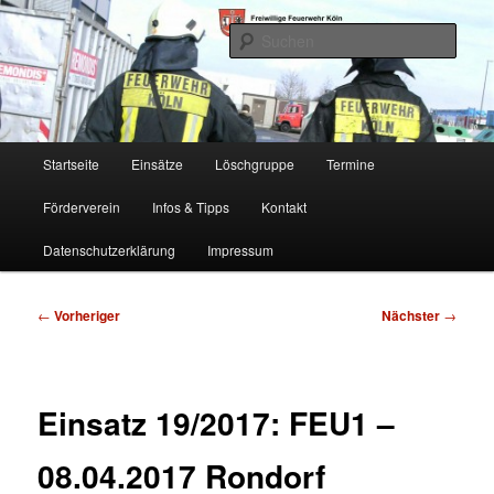
Zum
Freiwillige Feuerwehr Köln, Löschgruppe Rodenkirchen
primären
Such
Inhalt
springen
FF Köln, LG RD
Hauptmenü
Startseite
Einsätze
Löschgruppe
Termine
Förderverein
Infos & Tipps
Kontakt
Datenschutzerklärung
Impressum
Beitragsnavigation
←
Vorheriger
Nächster
→
Einsatz 19/2017: FEU1 –
08.04.2017 Rondorf