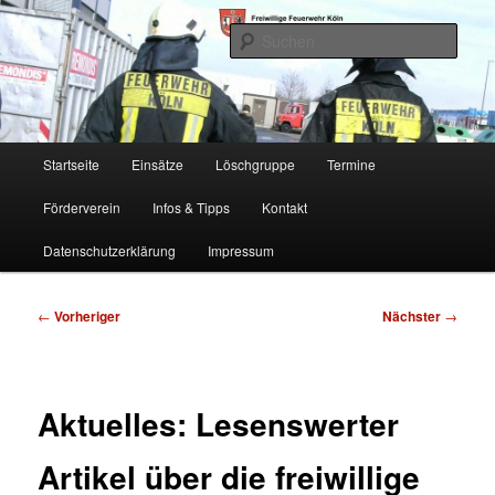
Zum
Freiwillige Feuerwehr Köln, Löschgruppe Rodenkirchen
primären
Such
Inhalt
springen
FF Köln, LG RD
Hauptmenü
Startseite
Einsätze
Löschgruppe
Termine
Förderverein
Infos & Tipps
Kontakt
Datenschutzerklärung
Impressum
Beitragsnavigation
←
Vorheriger
Nächster
→
Aktuelles: Lesenswerter
Artikel über die freiwillige