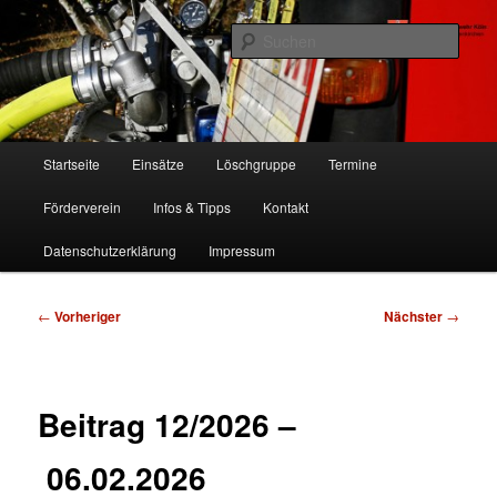
Zum
Freiwillige Feuerwehr Köln, Löschgruppe Rodenkirchen
primären
Such
Inhalt
springen
FF Köln, LG RD
Hauptmenü
Startseite
Einsätze
Löschgruppe
Termine
Förderverein
Infos & Tipps
Kontakt
Datenschutzerklärung
Impressum
Beitragsnavigation
←
Vorheriger
Nächster
→
Beitrag 12/2026 –
06.02.2026