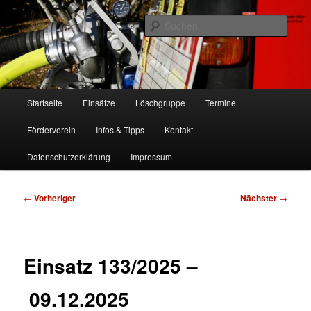
Zum
Freiwillige Feuerwehr Köln, Löschgruppe Rodenkirchen
primären
Such
Inhalt
springen
FF Köln, LG RD
Hauptmenü
Startseite
Einsätze
Löschgruppe
Termine
Förderverein
Infos & Tipps
Kontakt
Datenschutzerklärung
Impressum
Beitragsnavigation
←
Vorheriger
Nächster
→
Einsatz 133/2025 –
09.12.2025