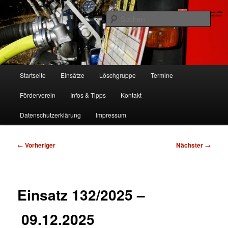
Zum
Freiwillige Feuerwehr Köln, Löschgruppe Rodenkirchen
primären
Such
Inhalt
springen
FF Köln, LG RD
Hauptmenü
Startseite
Einsätze
Löschgruppe
Termine
Förderverein
Infos & Tipps
Kontakt
Datenschutzerklärung
Impressum
Beitragsnavigation
←
Vorheriger
Nächster
→
Einsatz 132/2025 –
09.12.2025