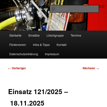
Zum
Freiwillige Feuerwehr Köln, Löschgruppe Rodenkirchen
primären
Such
Inhalt
springen
FF Köln, LG RD
Hauptmenü
Startseite
Einsätze
Löschgruppe
Termine
Förderverein
Infos & Tipps
Kontakt
Datenschutzerklärung
Impressum
Beitragsnavigation
←
Vorheriger
Nächster
→
Einsatz 121/2025 –
18.11.2025