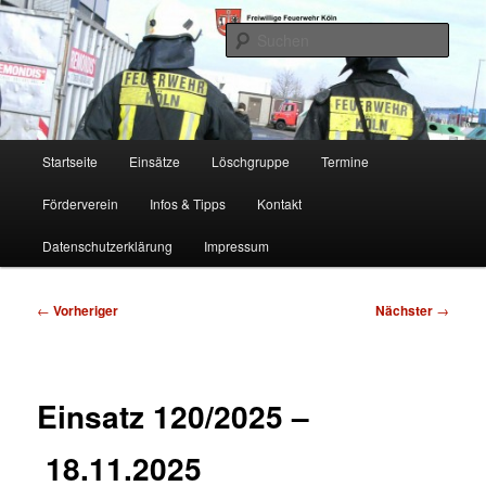
Zum
Freiwillige Feuerwehr Köln, Löschgruppe Rodenkirchen
primären
Such
Inhalt
springen
FF Köln, LG RD
Hauptmenü
Startseite
Einsätze
Löschgruppe
Termine
Förderverein
Infos & Tipps
Kontakt
Datenschutzerklärung
Impressum
Beitragsnavigation
←
Vorheriger
Nächster
→
Einsatz 120/2025 –
18.11.2025