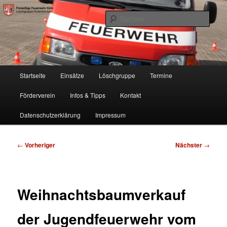
Zum
Freiwillige Feuerwehr Köln, Löschgruppe Rodenkirchen
primären
Such
Inhalt
springen
FF Köln, LG RD
Hauptmenü
Startseite
Einsätze
Löschgruppe
Termine
Förderverein
Infos & Tipps
Kontakt
Datenschutzerklärung
Impressum
Beitragsnavigation
←
Vorheriger
Nächster
→
Weihnachtsbaumverkauf
der Jugendfeuerwehr vom