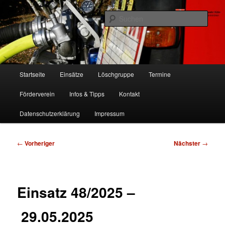
Zum
Freiwillige Feuerwehr Köln, Löschgruppe Rodenkirchen
primären
Such
Inhalt
springen
FF Köln, LG RD
Hauptmenü
Startseite
Einsätze
Löschgruppe
Termine
Förderverein
Infos & Tipps
Kontakt
Datenschutzerklärung
Impressum
Beitragsnavigation
←
Vorheriger
Nächster
→
Einsatz 48/2025 –
29.05.2025