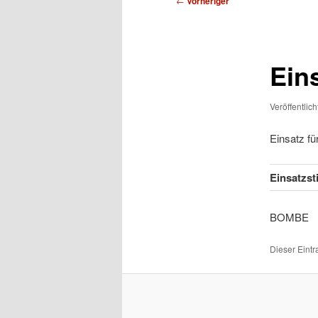
←
Vorheriger
Ein
Veröffentlic
Einsatz f
Einsatzs
BOM
Dieser Eint