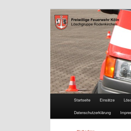
Zum
Freiwillige Feuerwehr Köln, L
primären
Inhalt
FF Köln, LG 
springen
Hauptmenü
Startseite
Einsätze
Lös
Datenschutzerklärung
Impre
Beitragsnavigation