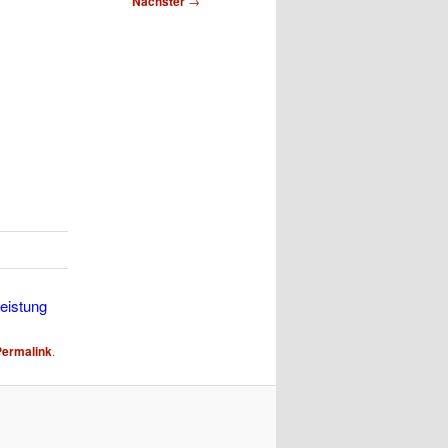
Nächster
→
leistung
Permalink
.