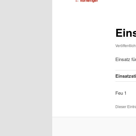
←
Vorheriger
Ein
Veröffentlic
Einsatz f
Einsatzs
Feu
Dieser Eint