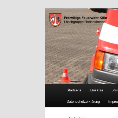
Zum
Freiwillige Feuerwehr Köln, L
primären
Inhalt
FF Köln, LG 
springen
Hauptmenü
Startseite
Einsätze
Lös
Datenschutzerklärung
Impre
Beitragsnavigation