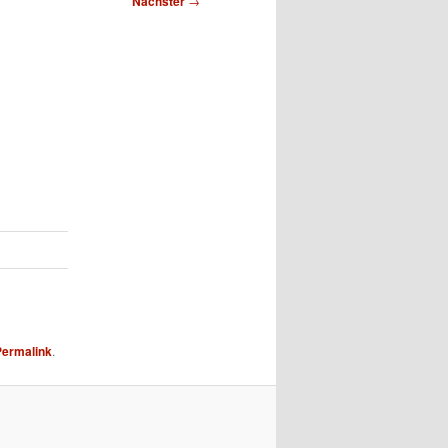
Nächster
→
Permalink
.