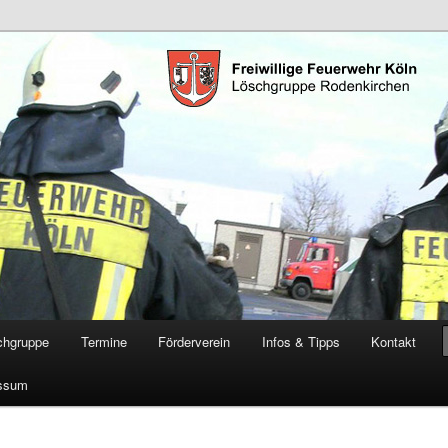
öschgruppe Rodenkirchen
RD
chgruppe
Termine
Förderverein
Infos & Tipps
Kontakt
ssum