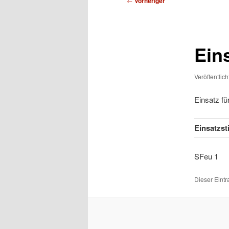
←
Vorheriger
Ein
Veröffentlic
Einsatz f
Einsatzs
SFe
Dieser Eint