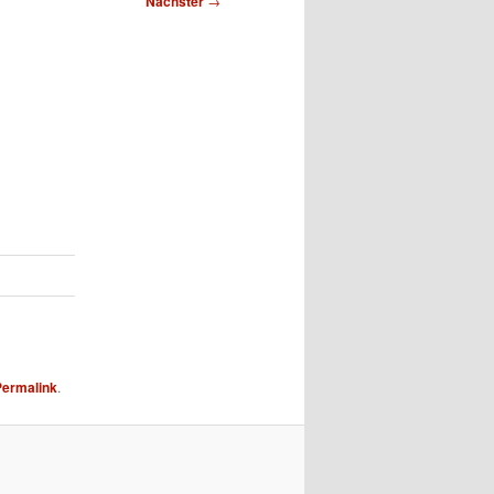
Nächster
→
Permalink
.