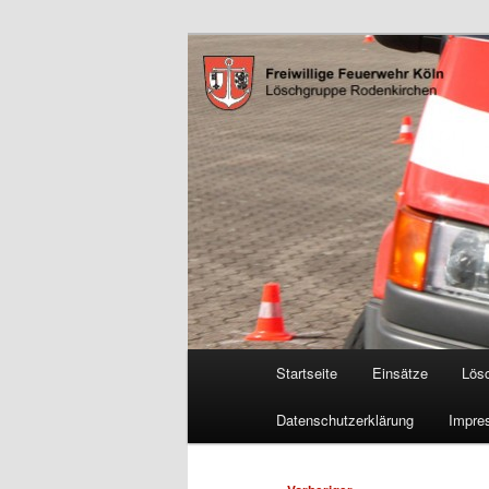
Zum
Freiwillige Feuerwehr Köln, L
primären
Inhalt
FF Köln, LG 
springen
Hauptmenü
Startseite
Einsätze
Lös
Datenschutzerklärung
Impre
Beitragsnavigation