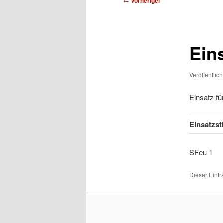
←
Vorheriger
Ein
Veröffentlic
Einsatz f
Einsatzs
SFe
Dieser Eint