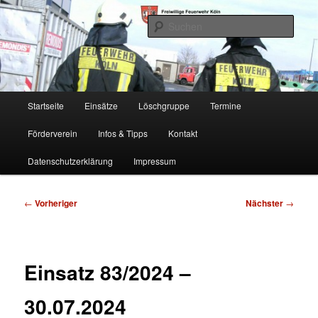
Zum
Freiwillige Feuerwehr Köln, Löschgruppe Rodenkirchen
primären
Such
Inhalt
springen
FF Köln, LG RD
Hauptmenü
Startseite
Einsätze
Löschgruppe
Termine
Förderverein
Infos & Tipps
Kontakt
Datenschutzerklärung
Impressum
Beitragsnavigation
←
Vorheriger
Nächster
→
Einsatz 83/2024 –
30.07.2024