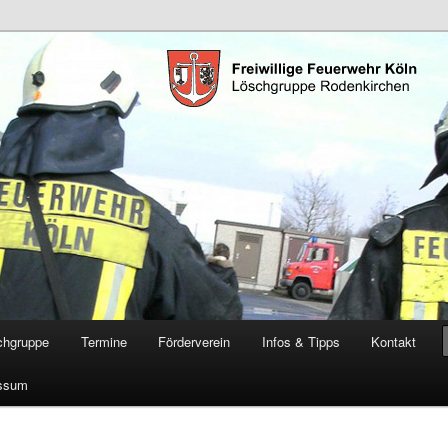
öschgruppe Rodenkirchen
RD
chgruppe
Termine
Förderverein
Infos & Tipps
Kontakt
ssum