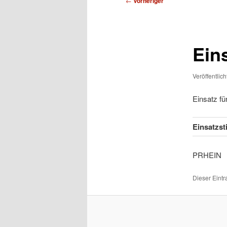
←
Vorheriger
Ein
Veröffentlic
Einsatz f
Einsatzs
PRH
Dieser Eint