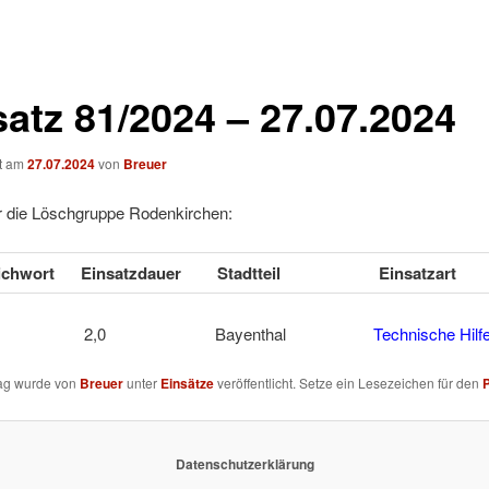
satz 81/2024 – 27.07.2024
ht am
27.07.2024
von
Breuer
ür die Löschgruppe Rodenkirchen:
tichwort
Einsatzdauer
Stadtteil
Einsatzart
EIN 2,0 Bayenthal
Technische Hilf
rag wurde von
Breuer
unter
Einsätze
veröffentlicht. Setze ein Lesezeichen für den
Datenschutzerklärung