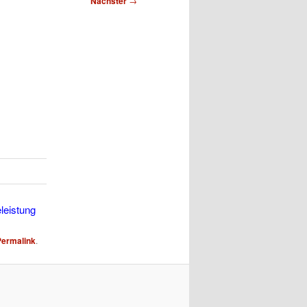
Nächster
→
eleistung
Permalink
.