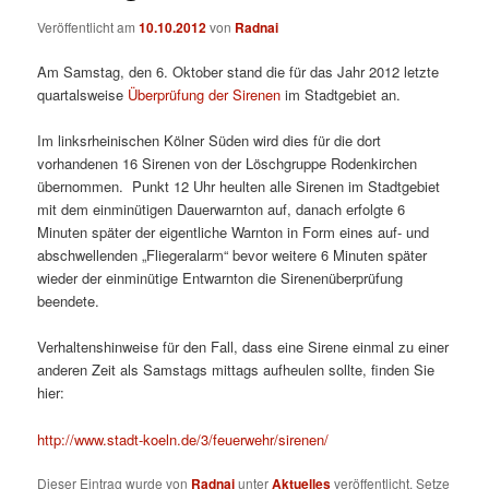
Veröffentlicht am
10.10.2012
von
Radnai
Am Samstag, den 6. Oktober stand die für das Jahr 2012 letzte
quartalsweise
Überprüfung der Sirenen
im Stadtgebiet an.
Im linksrheinischen Kölner Süden wird dies für die dort
vorhandenen 16 Sirenen von der Löschgruppe Rodenkirchen
übernommen. Punkt 12 Uhr heulten alle Sirenen im Stadtgebiet
mit dem einminütigen Dauerwarnton auf, danach erfolgte 6
Minuten später der eigentliche Warnton in Form eines auf- und
abschwellenden „Fliegeralarm“ bevor weitere 6 Minuten später
wieder der einminütige Entwarnton die Sirenenüberprüfung
beendete.
Verhaltenshinweise für den Fall, dass eine Sirene einmal zu einer
anderen Zeit als Samstags mittags aufheulen sollte, finden Sie
hier:
http://www.stadt-koeln.de/3/feuerwehr/sirenen/
Dieser Eintrag wurde von
Radnai
unter
Aktuelles
veröffentlicht. Setze