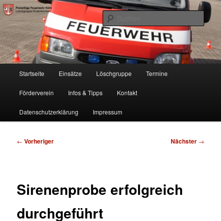
Zum
Freiwillige Feuerwehr Köln, Löschgruppe Rodenkirchen
primären
Such
Inhalt
springen
FF Köln, LG RD
Hauptmenü
Startseite
Einsätze
Löschgruppe
Termine
Förderverein
Infos & Tipps
Kontakt
Datenschutzerklärung
Impressum
Beitragsnavigation
←
Vorheriger
Nächster
→
Sirenenprobe erfolgreich
durchgeführt