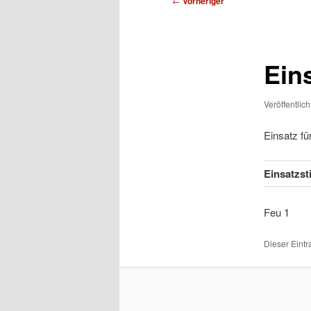
←
Vorheriger
Ein
Veröffentlic
Einsatz f
Einsatzs
Feu
Dieser Eint