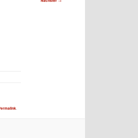
Nächster
→
Permalink
.