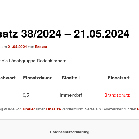
satz 38/2024 – 21.05.2024
ht am
21.05.2024
von
Breuer
ür die Löschgruppe Rodenkirchen:
tichwort
Einsatzdauer
Stadtteil
Einsatzart
 1 0,5 Immendorf
Brandschutz
rag wurde von
Breuer
unter
Einsätze
veröffentlicht. Setze ein Lesezeichen für den
Datenschutzerklärung