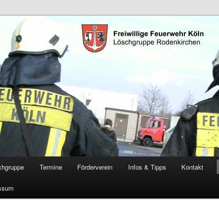
öschgruppe Rodenkirchen
RD
chgruppe
Termine
Förderverein
Infos & Tipps
Kontakt
ssum