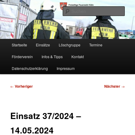
Zum
Freiwillige Feuerwehr Köln, Löschgruppe Rodenkirchen
primären
Such
Inhalt
springen
FF Köln, LG RD
Hauptmenü
Startseite
Einsätze
Löschgruppe
Termine
Förderverein
Infos & Tipps
Kontakt
Datenschutzerklärung
Impressum
Beitragsnavigation
←
Vorheriger
Nächster
→
Einsatz 37/2024 –
14.05.2024