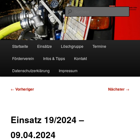
Zum
Freiwillige Feuerwehr Köln, Löschgruppe Rodenkirchen
primären
Such
Inhalt
springen
FF Köln, LG RD
Hauptmenü
Startseite
Einsätze
Löschgruppe
Termine
Förderverein
Infos & Tipps
Kontakt
Datenschutzerklärung
Impressum
Beitragsnavigation
←
Vorheriger
Nächster
→
Einsatz 19/2024 –
09.04.2024