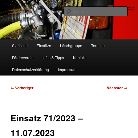
Zum
Freiwillige Feuerwehr Köln, Löschgruppe Rodenkirchen
primären
Such
Inhalt
springen
FF Köln, LG RD
Hauptmenü
Startseite
Einsätze
Löschgruppe
Termine
Förderverein
Infos & Tipps
Kontakt
Datenschutzerklärung
Impressum
Beitragsnavigation
←
Vorheriger
Nächster
→
Einsatz 71/2023 –
11.07.2023