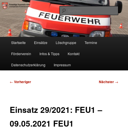
Zum
Freiwillige Feuerwehr Köln, Löschgruppe Rodenkirchen
primären
Such
Inhalt
springen
FF Köln, LG RD
Hauptmenü
Startseite
Einsätze
Löschgruppe
Termine
Förderverein
Infos & Tipps
Kontakt
Datenschutzerklärung
Impressum
Beitragsnavigation
←
Vorheriger
Nächster
→
Einsatz 29/2021: FEU1 –
09.05.2021 FEU1