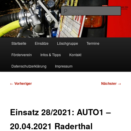
Zum
Freiwillige Feuerwehr Köln, Löschgruppe Rodenkirchen
primären
Such
Inhalt
springen
FF Köln, LG RD
Hauptmenü
Startseite
Einsätze
Löschgruppe
Termine
Förderverein
Infos & Tipps
Kontakt
Datenschutzerklärung
Impressum
Beitragsnavigation
←
Vorheriger
Nächster
→
Einsatz 28/2021: AUTO1 –
20.04.2021 Raderthal