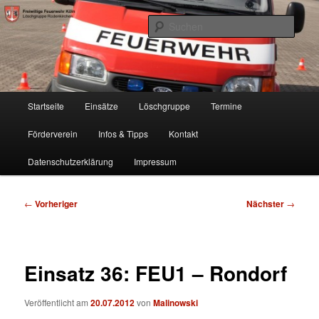
Zum
Freiwillige Feuerwehr Köln, Löschgruppe Rodenkirchen
primären
Such
Inhalt
springen
FF Köln, LG RD
Hauptmenü
Startseite
Einsätze
Löschgruppe
Termine
Förderverein
Infos & Tipps
Kontakt
Datenschutzerklärung
Impressum
Beitragsnavigation
←
Vorheriger
Nächster
→
Einsatz 36: FEU1 – Rondorf
Veröffentlicht am
20.07.2012
von
Malinowski