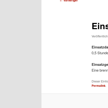
←
Vorheriger
Ein
Veröffentlic
Einsatzda
0,5 Stund
Einsatzg
Eine bren
Dieser Eint
Permalink
.