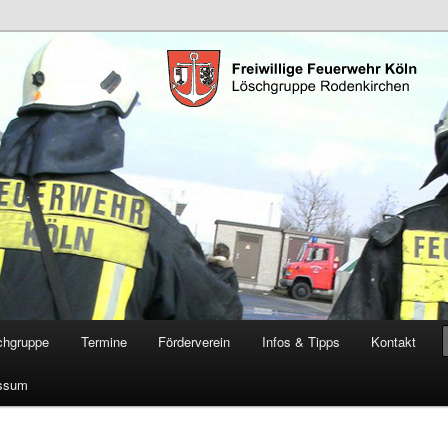
öschgruppe Rodenkirchen
RD
chgruppe
Termine
Förderverein
Infos & Tipps
Kontakt
ssum