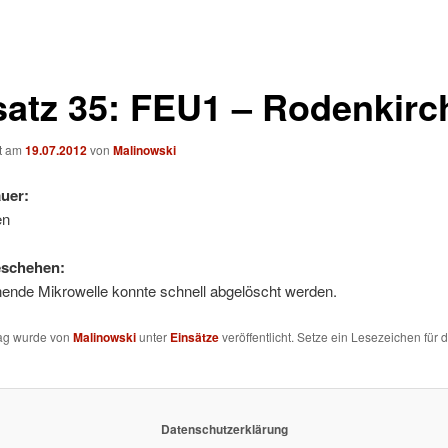
satz 35: FEU1 – Rodenkirc
ht am
19.07.2012
von
Malinowski
uer:
en
eschehen:
nende Mikrowelle konnte schnell abgelöscht werden.
rag wurde von
Malinowski
unter
Einsätze
veröffentlicht. Setze ein Lesezeichen für 
Datenschutzerklärung