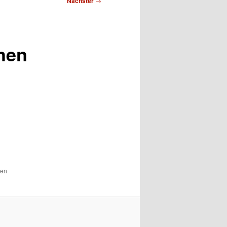
Nächster
→
hen
den