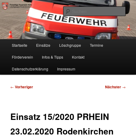
Zum
Freiwillige Feuerwehr Köln, Löschgruppe Rodenkirchen
primären
Such
Inhalt
springen
FF Köln, LG RD
Hauptmenü
Startseite
Einsätze
Löschgruppe
Termine
Förderverein
Infos & Tipps
Kontakt
Datenschutzerklärung
Impressum
Beitragsnavigation
←
Vorheriger
Nächster
→
Einsatz 15/2020 PRHEIN
23.02.2020 Rodenkirchen